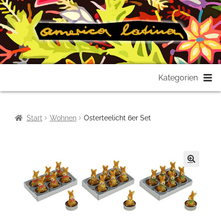
Zur
Zum
Kategorien
Navigation
Inhalt
springen
springen
Start
Wohnen
Osterteelicht 6er Set
🔍