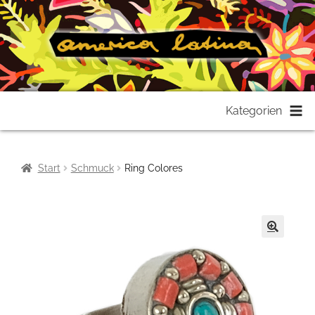
Zur
Zum
Kategorien
Navigation
Inhalt
springen
springen
Start
Schmuck
Ring Colores
🔍